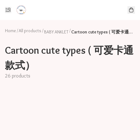
Home
/
All products
/
/
BABY ANKLET
Cartoon cute types ( 可爱卡通款式）
Cartoon cute types ( 可爱卡通
款式）
26 products