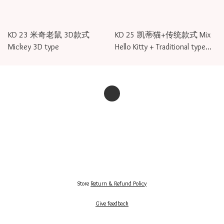
KD 23 米奇老鼠 3D款式
KD 25 凯蒂猫+传统款式 Mix
Mickey 3D type
Hello Kitty + Traditional type（
Baby Girl )
Store
Return & Refund Policy
Give feedback